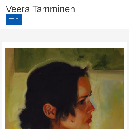
Siirry
Veera Tamminen
sisältöön