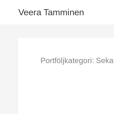
Hoppa
till
Veera Tamminen
innehåll
Portföljkategori: Seka