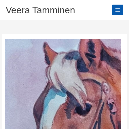
Hoppa
Veera Tamminen
till
innehåll