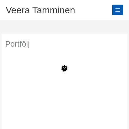
Hoppa
Veera Tamminen
till
innehåll
Portfölj